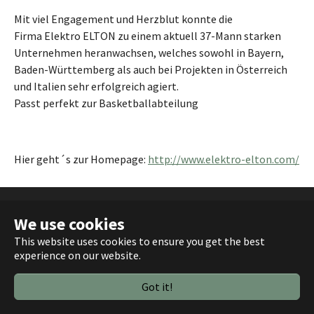
Mit viel Engagement und Herzblut konnte die
Firma Elektro ELTON zu einem aktuell 37-Mann starken
Unternehmen heranwachsen, welches sowohl in Bayern,
Baden-Württemberg als auch bei Projekten in Österreich
und Italien sehr erfolgreich agiert.
Passt perfekt zur Basketballabteilung
Hier geht´s zur Homepage:
http://www.elektro-elton.com/
Login
Impressum
Datenschutz
We use cookies
This website uses cookies to ensure you get the best
experience on our website.
Got it!