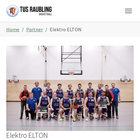
Skip to main content
Skip to page footer
You are here:
Home
Partner
Elektro ELTON
Elektro ELTON